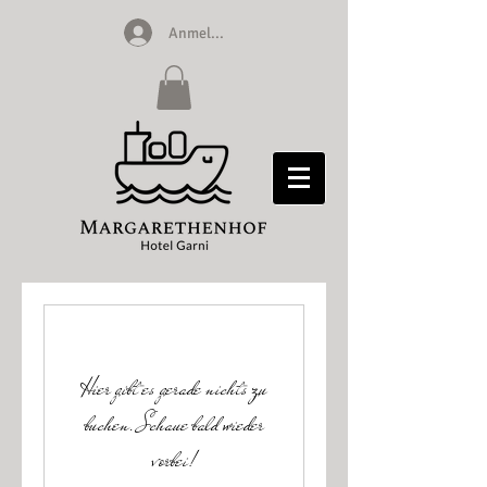
Anmelden
Hier gibt es gerade nichts zu
buchen. Schaue bald wieder
vorbei!